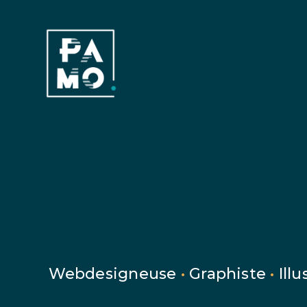
Webdesigneuse
•
Graphiste
•
Illu