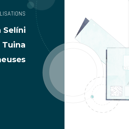
LISATIONS
 Selíni
 Tuina
neuses