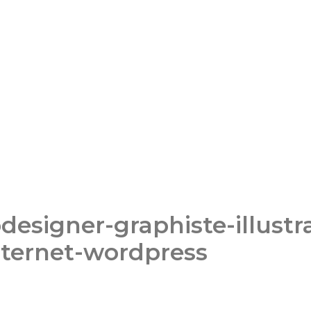
esigner-graphiste-illustra
nternet-wordpress